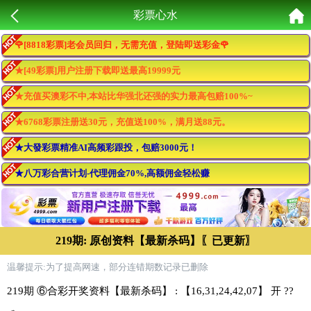
彩票心水
🌹[8818彩票]老会员回归，无需充值，登陆即送彩金🌹
★[49彩票]用户注册下载即送最高19999元
★充值买澳彩不中,本站比华强北还强的实力最高包赔100%~
★6768彩票注册送30元，充值送100%，满月送88元。
★大發彩票精准AI高频彩跟投，包赔3000元！
★八万彩合营计划-代理佣金70%,高额佣金轻松赚
219期: 原创资料【最新杀码】〖已更新〗
温馨提示:为了提高网速，部分连错期数记录已删除
219期 ⑥合彩开奖资料【最新杀码】 : 【16,31,24,42,07】 开 ??