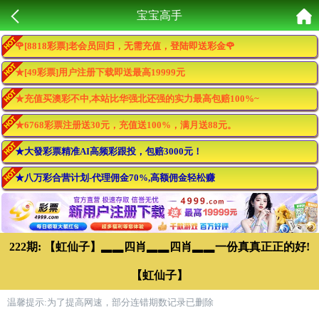
宝宝高手
🌹[8818彩票]老会员回归，无需充值，登陆即送彩金🌹
★[49彩票]用户注册下载即送最高19999元
★充值买澳彩不中,本站比华强北还强的实力最高包赔100%~
★6768彩票注册送30元，充值送100%，满月送88元。
★大發彩票精准AI高频彩跟投，包赔3000元！
★八万彩合营计划-代理佣金70%,高额佣金轻松赚
222期: 【虹仙子】▂▂四肖▂▂四肖▂▂一份真真正正的好!
【虹仙子】
温馨提示:为了提高网速，部分连错期数记录已删除