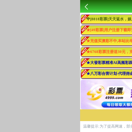
🌹[8818彩票]天天返水，
★[49彩票]用户注册下载即
★充值买澳彩不中,本站比华
★6768彩票注册送30元，
★大發彩票精准AI高频彩跟
★八万彩合营计划-代理佣金
温馨提示:为了提高网速，部