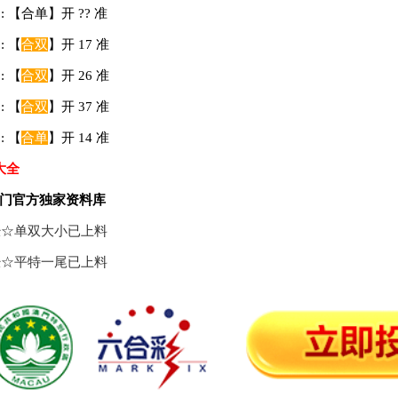
 【合单】开 ?? 准
: 【
合双
】开 17 准
: 【
合双
】开 26 准
: 【
合双
】开 37 准
: 【
合单
】开 14 准
大全
澳门官方独家资料库
心经☆单双大小已上料
心经☆平特一尾已上料