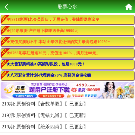
彩票心水
🌹[8818彩票]老会员回归，无需充值，登陆即送彩金🌹
★[49彩票]用户注册下载即送最高19999元
★充值买澳彩不中,本站比华强北还强的实力最高包赔100%~
★6768彩票注册送30元，充值送100%，满月送88元。
★大發彩票精准AI高频彩跟投，包赔3000元！
★八万彩合营计划-代理佣金70%,高额佣金轻松赚
219期: 原创资料【合数单双】〖已更新〗
219期: 原创资料【无错九肖】〖已更新〗
219期: 原创资料【绝杀四肖】〖已更新〗