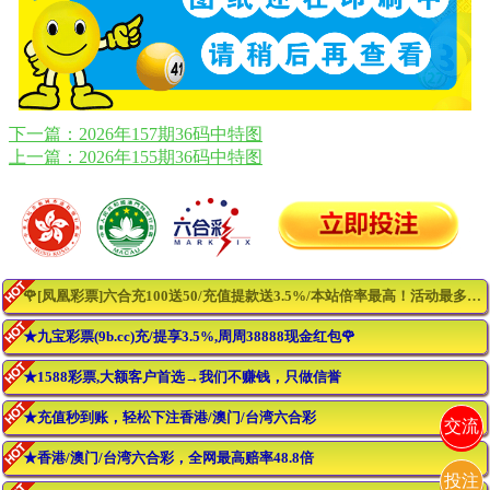
下一篇：2026年157期36码中特图
上一篇：2026年155期36码中特图
🌹[凤凰彩票]六合充100送50/充值提款送3.5%/本站倍率最高！活动最多！🌹
★九宝彩票(9b.cc)充/提享3.5%,周周38888现金红包🌹
★1588彩票,大额客户首选→我们不赚钱，只做信誉
★充值秒到账，轻松下注香港/澳门/台湾六合彩
交流
★香港/澳门/台湾六合彩，全网最高赔率48.8倍
投注