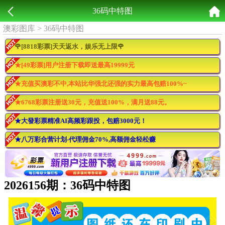
36码中特图
澳彩图库
>
36码中特图
🌹[8818彩票]天天返水，娱乐无上限🌹
★[49彩票]用户注册下载即送最高19999元
★充值买澳彩不中,本站比华强北还强的实力最高包赔100%~
★6768彩票注册送30元，充值送100%，满月送88元。
★大發彩票精准AI高频彩跟投，包赔3000元！
★八万彩合营计划-代理佣金70%,高额佣金轻松赚
2026156期：36码中特图