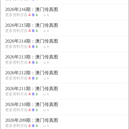
2026年216期：澳门传真图
更多资料尽在
４
８
ｋ
．ｕｋ
2026年215期：澳门传真图
更多资料尽在
４
８
ｋ
．ｕｋ
2026年214期：澳门传真图
更多资料尽在
４
８
ｋ
．ｕｋ
2026年213期：澳门传真图
更多资料尽在
４
８
ｋ
．ｕｋ
2026年212期：澳门传真图
更多资料尽在
４
８
ｋ
．ｕｋ
2026年211期：澳门传真图
更多资料尽在
４
８
ｋ
．ｕｋ
2026年210期：澳门传真图
更多资料尽在
４
８
ｋ
．ｕｋ
2026年209期：澳门传真图
更多资料尽在
４
８
ｋ
．ｕｋ