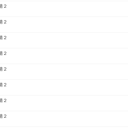
闲情２
闲情２
闲情２
闲情２
闲情２
闲情２
闲情２
闲情２