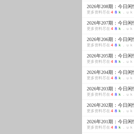
2026年208期：今日
更多资料尽在
４
８
ｋ
．ｕｋ
2026年207期：今日
更多资料尽在
４
８
ｋ
．ｕｋ
2026年206期：今日
更多资料尽在
４
８
ｋ
．ｕｋ
2026年205期：今日
更多资料尽在
４
８
ｋ
．ｕｋ
2026年204期：今日
更多资料尽在
４
８
ｋ
．ｕｋ
2026年203期：今日
更多资料尽在
４
８
ｋ
．ｕｋ
2026年202期：今日
更多资料尽在
４
８
ｋ
．ｕｋ
2026年201期：今日
更多资料尽在
４
８
ｋ
．ｕｋ