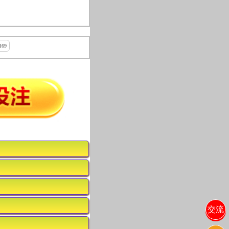
169
交流