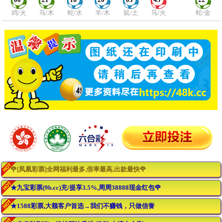
06
21
10
20
03
45
22
鸡/火
马/木
蛇/水
羊/木
鼠/土
马/火
蛇/金
🌹[凤凰彩票]全网福利最多,倍率最高,出款最快🌹
★九宝彩票(9b.cc)充/提享3.5%,周周38888现金红包🌹
★1588彩票,大额客户首选→我们不赚钱，只做信誉